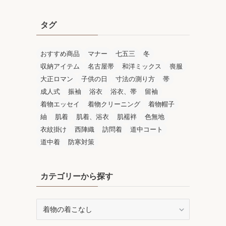
タグ
おすすめ商品
マナー
七五三
冬
収納アイテム
名古屋帯
和洋ミックス
喪服
大正ロマン
子供の日
寸法の測り方
帯
成人式
振袖
浴衣
浴衣、帯
留袖
着物エッセイ
着物クリーニング
着物帽子
紬
肌着
肌着、浴衣
肌襦袢
色無地
衣紋掛け
西陣織
訪問着
道中コート
道中着
防寒対策
カテゴリーから探す
カ
テ
ゴ