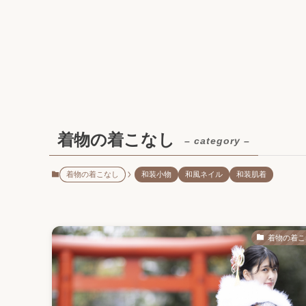
着物の着こなし
– category –
着物の着こなし
和装小物
和風ネイル
和装肌着
着物の着こ