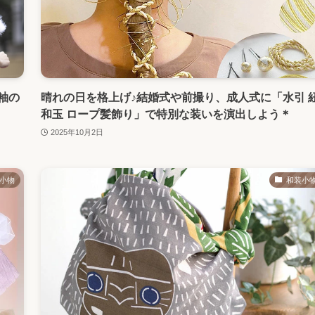
袖の
晴れの日を格上げ♪結婚式や前撮り、成人式に「水引 
和玉 ロープ髪飾り」で特別な装いを演出しよう＊
2025年10月2日
小物
和装小