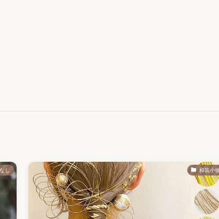
なし
和装小