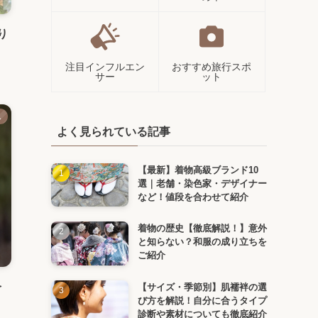
り
注目インフルエン
おすすめ旅行スポ
サー
ット
し
よく見られている記事
【最新】着物高級ブランド10
選｜老舗・染色家・デザイナー
など！値段を合わせて紹介
着物の歴史【徹底解説！】意外
と知らない？和服の成り立ちを
ご紹介
を
【サイズ・季節別】肌襦袢の選
び方を解説！自分に合うタイプ
診断や素材についても徹底紹介