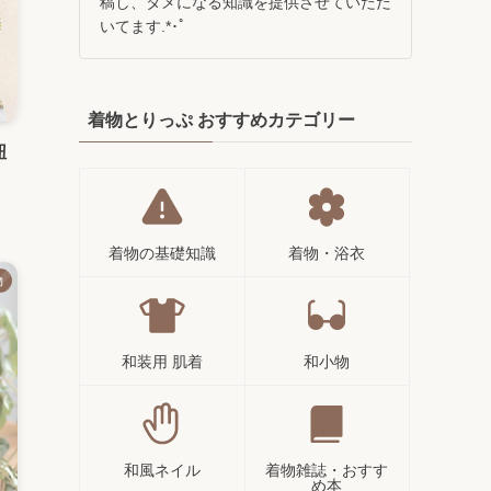
稿し、タメになる知識を提供させていただ
いてます.*･ﾟ
着物とりっぷ おすすめカテゴリー
紐
着物の基礎知識
着物・浴衣
物
和装用 肌着
和小物
和風ネイル
着物雑誌・おすす
め本