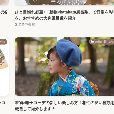
で浴
ひと目惚れ必至♪「動物×katakata風呂敷」で日常を彩
を。おすすめの大判風呂敷を紹介
2025年9月1日
小物
着物の着こな
×コ
着物×帽子コーデの新しい楽しみ方！相性の良い種類
厳選して紹介します＊