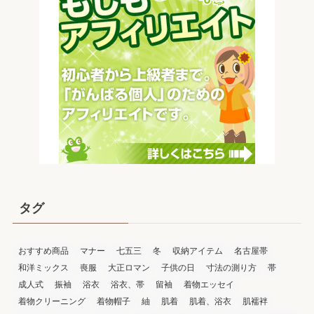
タグ
おすすめ商品
マナー
七五三
冬
収納アイテム
名古屋帯
和洋ミックス
喪服
大正ロマン
子供の日
寸法の測り方
帯
成人式
振袖
浴衣
浴衣、帯
留袖
着物エッセイ
着物クリーニング
着物帽子
紬
肌着
肌着、浴衣
肌襦袢