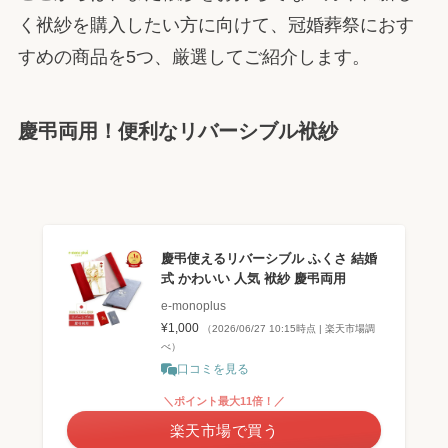
く袱紗を購入したい方に向けて、冠婚葬祭におす
すめの商品を5つ、厳選してご紹介します。
慶弔両用！便利なリバーシブル袱紗
慶弔使えるリバーシブル ふくさ 結婚
式 かわいい 人気 袱紗 慶弔両用
e-monoplus
¥1,000
（2026/06/27 10:15時点 | 楽天市場調
べ）
口コミを見る
＼ポイント最大11倍！／
楽天市場で買う