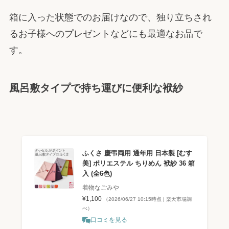
箱に入った状態でのお届けなので、独り立ちされ
るお子様へのプレゼントなどにも最適なお品で
す。
風呂敷タイプで持ち運びに便利な袱紗
ふくさ 慶弔両用 通年用 日本製 [むす
美] ポリエステル ちりめん 袱紗 36 箱
入 (全6色)
着物なごみや
¥1,100
（2026/06/27 10:15時点 | 楽天市場調
べ）
口コミを見る