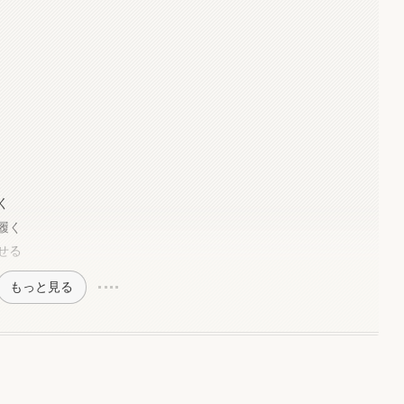
く
履く
せる
もっと見る