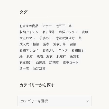
タグ
おすすめ商品
マナー
七五三
冬
収納アイテム
名古屋帯
和洋ミックス
喪服
大正ロマン
子供の日
寸法の測り方
帯
成人式
振袖
浴衣
浴衣、帯
留袖
着物エッセイ
着物クリーニング
着物帽子
紬
肌着
肌着、浴衣
肌襦袢
色無地
衣紋掛け
西陣織
訪問着
道中コート
道中着
防寒対策
カテゴリーから探す
カ
テ
ゴ