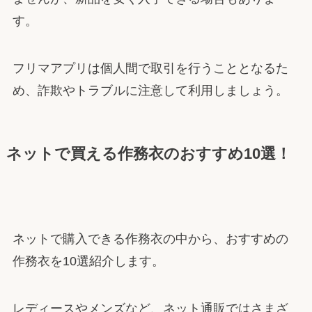
す。
フリマアプリは個人間で取引を行うこととなるた
め、詐欺やトラブルに注意して利用しましょう。
ネットで買える作務衣のおすすめ10選！
ネットで購入できる作務衣の中から、おすすめの
作務衣を10選紹介します。
レディースやメンズなど、ネット通販ではさまざ