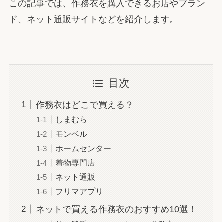
この記事では、作務衣を購入できるお店やブラン
ド、ネット通販サイトなどを紹介します。
目次
作務衣はどこで買える？
しまむら
モンベル
ホームセンター
着物専門店
ネット通販
フリマアプリ
ネットで買える作務衣のおすすめ10選！