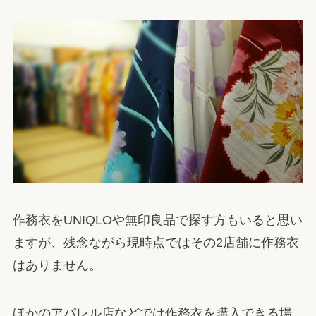
作務衣をUNIQLOや無印良品で探す方もいると思い
ますが、残念ながら現時点ではその2店舗に作務衣
はありません。
ほかのアパレル店などでは作務衣を購入できる場