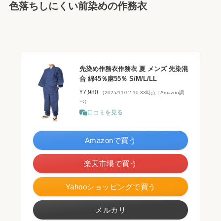
色落ちしにくい前染めの作務衣
先染め作務衣作務衣 夏 メンズ 先染混
合 綿45％麻55％ S/M/L/LL
¥7,980
（2025/11/12 10:33時点 | Amazon調
べ）
口コミを見る
Amazonで買う
楽天市場で買う
Yahooショッピングで買う
メルカリ