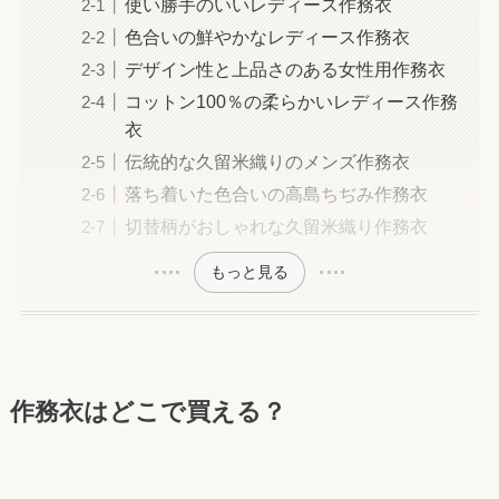
使い勝手のいいレディース作務衣
色合いの鮮やかなレディース作務衣
デザイン性と上品さのある女性用作務衣
コットン100％の柔らかいレディース作務
衣
伝統的な久留米織りのメンズ作務衣
落ち着いた色合いの高島ちぢみ作務衣
切替柄がおしゃれな久留米織り作務衣
もっと見る
作務衣はどこで買える？