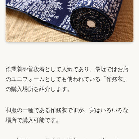
作業着や普段着として人気であり、最近ではお店
のユニフォームとしても使われている「作務衣」
の購入場所を紹介します。
和服の一種である作務衣ですが、実はいろいろな
場所で購入可能です。