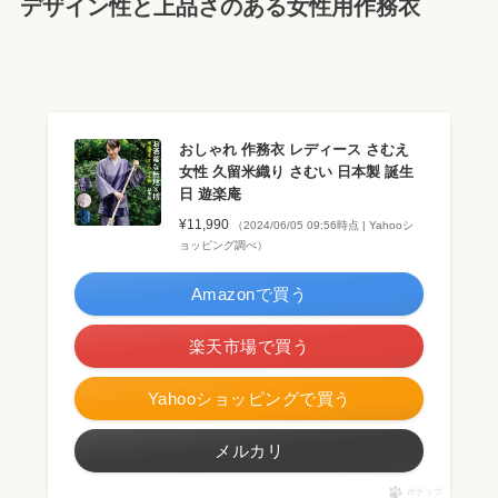
デザイン性と上品さのある女性用作務衣
おしゃれ 作務衣 レディース さむえ
女性 久留米織り さむい 日本製 誕生
日 遊楽庵
¥11,990
（2024/06/05 09:56時点 | Yahooシ
ョッピング調べ）
Amazonで買う
楽天市場で買う
Yahooショッピングで買う
メルカリ
ポチップ