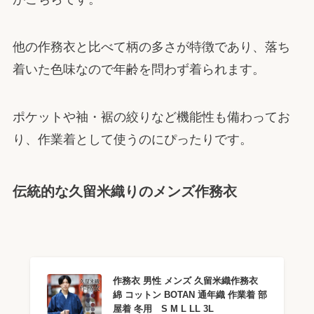
他の作務衣と比べて柄の多さが特徴であり、落ち
着いた色味なので年齢を問わず着られます。
ポケットや袖・裾の絞りなど機能性も備わってお
り、作業着として使うのにぴったりです。
伝統的な久留米織りのメンズ作務衣
作務衣 男性 メンズ 久留米織作務衣
綿 コットン BOTAN 通年織 作業着 部
屋着 冬用 S M L LL 3L