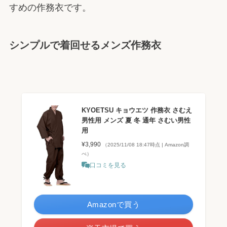
すめの作務衣です。
シンプルで着回せるメンズ作務衣
KYOETSU キョウエツ 作務衣 さむえ
男性用 メンズ 夏 冬 通年 さむい男性
用
¥3,990
（2025/11/08 18:47時点 | Amazon調
べ）
口コミを見る
Amazonで買う