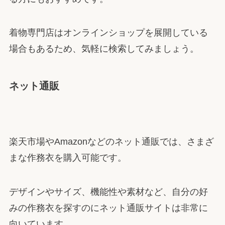
着物専門店はオンラインショップを展開している
場合もあるため、気軽に検索してみましょう。
ネット通販
楽天市場やAmazonなどのネット通販では、さまざ
まな作務衣を購入可能です。
デザインやサイズ、機能性や素材など、自分の好
みの作務衣を探すのにネット通販サイトは非常に
向いています。