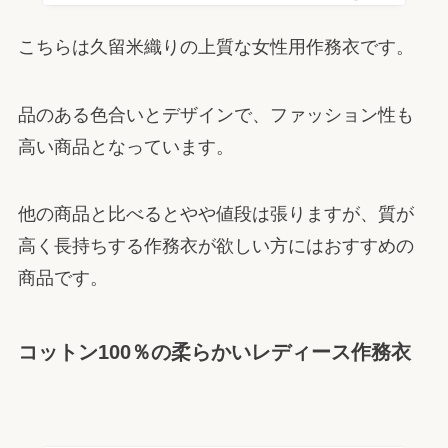
こちらは久留米織りの上質な女性用作務衣です。
品のある色合いとデザインで、ファッション性も
高い商品となっています。
他の商品と比べるとやや値段は張りますが、質が
高く長持ちする作務衣が欲しい方にはおすすめの
商品です。
コットン100％の柔らかいレディース作務衣