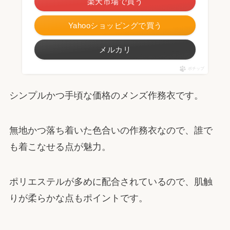
楽天市場で買う
Yahooショッピングで買う
メルカリ
ポチップ
シンプルかつ手頃な価格のメンズ作務衣です。
無地かつ落ち着いた色合いの作務衣なので、誰で
も着こなせる点が魅力。
ポリエステルが多めに配合されているので、肌触
りが柔らかな点もポイントです。