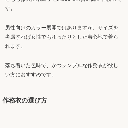
す。
男性向けのカラー展開ではありますが、サイズを
考慮すれば女性でもゆったりとした着心地で着ら
れます。
落ち着いた色味で、かつシンプルな作務衣が欲し
い方におすすめです。
作務衣の選び方