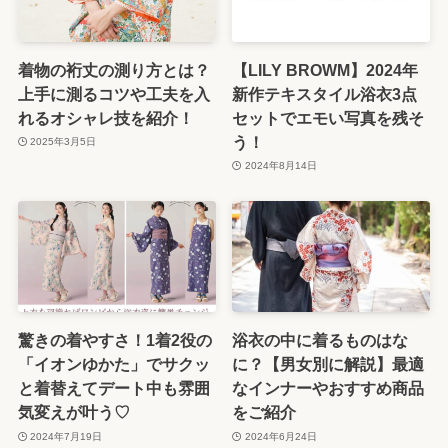
着物の裄丈の測り方とは？
【LILY BROWM】2024年
上手に測るコツや工夫を入
新作テキスタイル浴衣3点
れるオシャレ技を紹介！
セットでエモい写真を残そ
う！
2025年3月5日
2024年8月14日
驚きの着やすさ！1着2役の
浴衣の中に着るものはな
「イオンゆかた」でサクッ
に？【男女別に解説】最適
と着替えてデート中も雰囲
なインナーやおすすめ商品
気変えが叶う♡
をご紹介
2024年7月19日
2024年6月24日