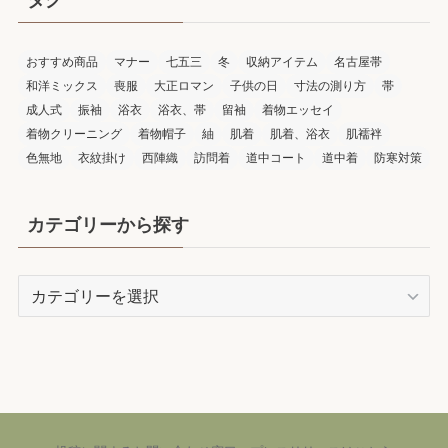
おすすめ商品
マナー
七五三
冬
収納アイテム
名古屋帯
和洋ミックス
喪服
大正ロマン
子供の日
寸法の測り方
帯
成人式
振袖
浴衣
浴衣、帯
留袖
着物エッセイ
着物クリーニング
着物帽子
紬
肌着
肌着、浴衣
肌襦袢
色無地
衣紋掛け
西陣織
訪問着
道中コート
道中着
防寒対策
カテゴリーから探す
カ
テ
ゴ
リ
ー
か
ら