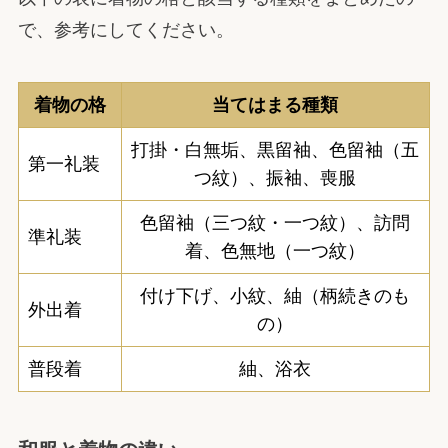
で、参考にしてください。
着物の格
当てはまる種類
打掛・白無垢、黒留袖、色留袖（五
第一礼装
つ紋）、振袖、喪服
色留袖（三つ紋・一つ紋）、訪問
準礼装
着、色無地（一つ紋）
付け下げ、小紋、紬（柄続きのも
外出着
の）
普段着
紬、浴衣