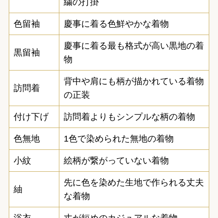
繍の打掛
色留袖
慶事に着る色鮮やかな着物
慶事に着る最も格式が高い黒地の着
黒留袖
物
背中や肩にも柄が描かれている着物
訪問着
の正装
付け下げ
訪問着よりもシンプルな柄の着物
色無地
1色で染められた無地の着物
小紋
絵柄が繋がっていない着物
先に色を染めた生地で作られる丈夫
紬
な着物