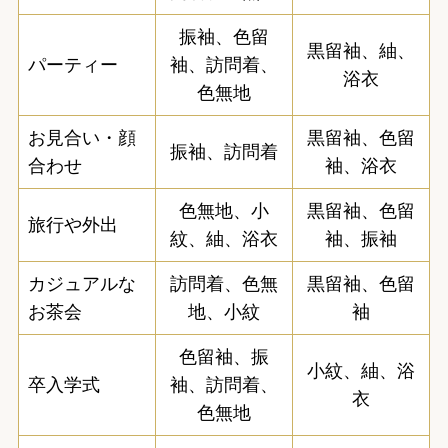
振袖、色留
黒留袖、紬、
パーティー
袖、訪問着、
浴衣
色無地
お見合い・顔
黒留袖、色留
振袖、訪問着
合わせ
袖、浴衣
色無地、小
黒留袖、色留
旅行や外出
紋、紬、浴衣
袖、振袖
カジュアルな
訪問着、色無
黒留袖、色留
お茶会
地、小紋
袖
色留袖、振
小紋、紬、浴
卒入学式
袖、訪問着、
衣
色無地